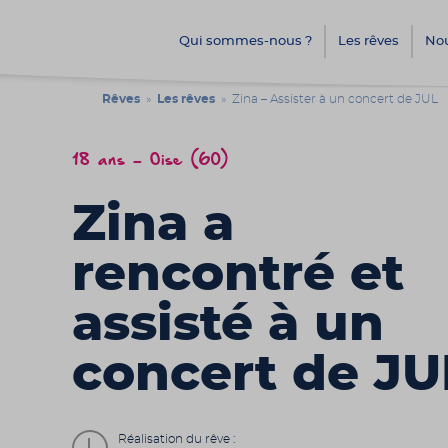
Qui sommes-nous ?
Les rêves
Nou
Rêves
»
Les rêves
» Zina – Assister à un concert de JUL
18 ans - Oise (60)
Zina a
rencontré et
assisté à un
concert de JU
Réalisation du rêve :