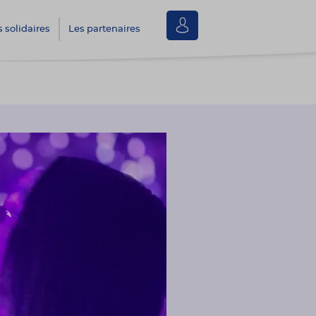
Se
s solidaires
Les partenaires
connecter