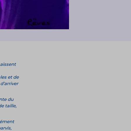
naissent
les et de
 d’arriver
ente du
 taille,
Clément
arvis,