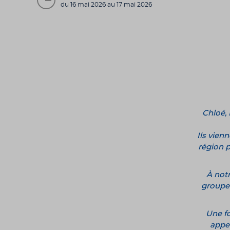
du 16 mai 2026 au 17 mai 2026
Chloé, 
Ils vien
région pa
À notr
groupe s
Une fo
appel