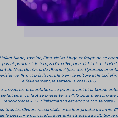
Haïkel, Iliane, Yassine, Zina, Nelya, Hugo et Ralph ne se con
pas et pourtant, le temps d’un rêve, une alchimie est née !
nent de Nice, de l’Oise, de Rhône-Alpes, des Pyrénées orienta
risienne. Ils ont pris l’avion, le train, la voiture et le taxi afin
à l’événement, le samedi 16 mai 2026.
e arrivée, les présentations se poursuivent et la bonne ent
e fait sentir. Il faut se présenter à 17h15 pour une surprise de
rencontrer le « J ». L’information est encore top secrète !
is tous les rêveurs rassemblés avec leur proche ou amis, 
le la personne qui conduira les enfants jusqu’à JUL. Sur le p