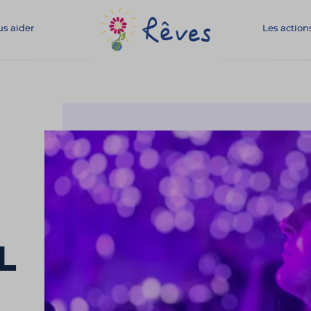
s aider
Les action
Association
Rêves
L