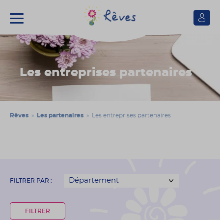
Se
connect
Association
Rêves
Les entreprises partenaires
Rêves
»
Les partenaires
» Les entreprises partenaires
FILTRER PAR :