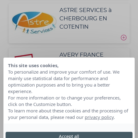
ASTRE SERVICES à
CHERBOURG EN
COTENTIN
AVERY FRANCE
This site uses cookies,
To personalize and improve your comfort of use. We
mainly use statistical data for performance and
optimization purposes and to bring you a better
experience.
For more information or to change your preferences,
AXA ATOUT COEUR
click on the Customize button.
To learn more about these cookies and the processing of
your personal data, please read our
privacy policy
.
Accept all