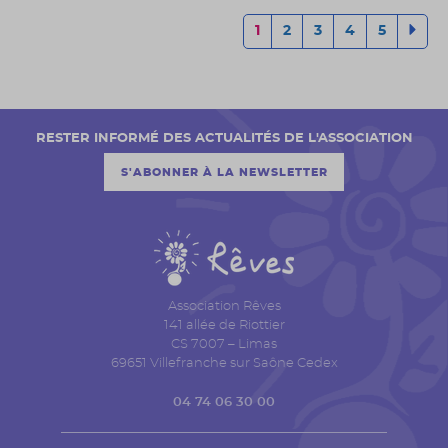
1
2
3
4
5
RESTER INFORMÉ DES ACTUALITÉS DE L'ASSOCIATION
S'ABONNER À LA NEWSLETTER
Association Rêves
141 allée de Riottier
CS 7007 – Limas
69651 Villefranche sur Saône Cedex
04 74 06 30 00