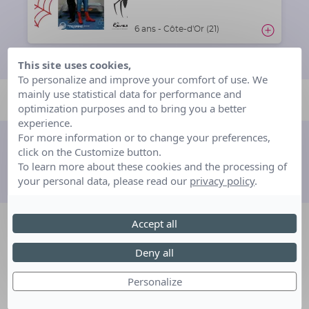
6 ans - Côte-d'Or (21)
This site uses cookies,
To personalize and improve your comfort of use. We
mainly use statistical data for performance and
optimization purposes and to bring you a better
experience.
For more information or to change your preferences,
click on the Customize button.
Découvrez d'autres
To learn more about these cookies and the processing of
entreprises partenaires
your personal data, please read our
privacy policy
.
Accept all
Deny all
Personalize