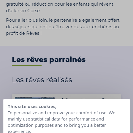
gratuité ou réduction pour les enfants qui rêvent
d’aller en Corse.
Pour aller plus loin, le partenaire a également offert
des séjours qui ont pu être vendus aux enchères au
profit de Rêves !
Les rêves parrainés
Les rêves réalisés
a fait un séjour en Corse
This site uses cookies,
To personalize and improve your comfort of use. We
mainly use statistical data for performance and
optimization purposes and to bring you a better
15 ans - Tarn-et-Garonne (82)
experience.