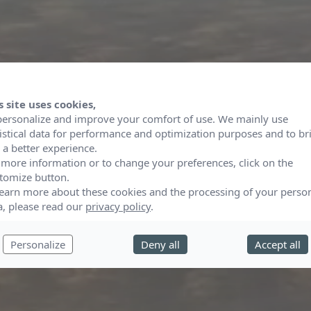
s site uses cookies,
personalize and improve your comfort of use. We mainly use
tistical data for performance and optimization purposes and to br
 a better experience.
 more information or to change your preferences, click on the
tomize button.
learn more about these cookies and the processing of your perso
a, please read our
privacy policy
.
Personalize
Deny all
Accept all