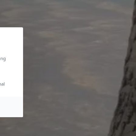
ing
nal