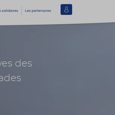
Se
s solidaires
Les partenaires
connecter
ves des
lades