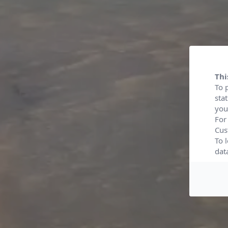
Thi
To 
sta
you
For
Cus
To 
dat