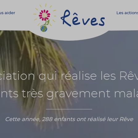
s aider
Les action
Association
Rêves
ciation qui réalise les Rê
nts très gravement ma
Cette année, 288 enfants ont réalisé leur Rêve