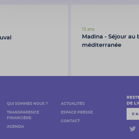
13 ans
Madina - Séjour au 
uval
méditerranée
REST
DE L
QUI SOMMES NOUS ?
ACTUALITÉS
TRANSPARENCE
ESPACE PRESSE
S'
FINANCIÈRE
CONTACT
AGENDA