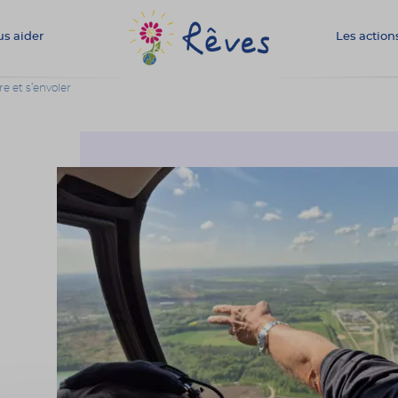
s aider
Les action
Association
e et s’envoler
Rêves