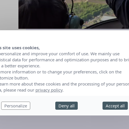
s site uses cookies,
personalize and improve your comfort of use. We mainly use
tistical data for performance and optimization purposes and to br
 a better experience.
 more information or to change your preferences, click on the
tomize button.
learn more about these cookies and the processing of your perso
a, please read our
privacy policy
.
s rêves
Personalize
Deny all
Accept all