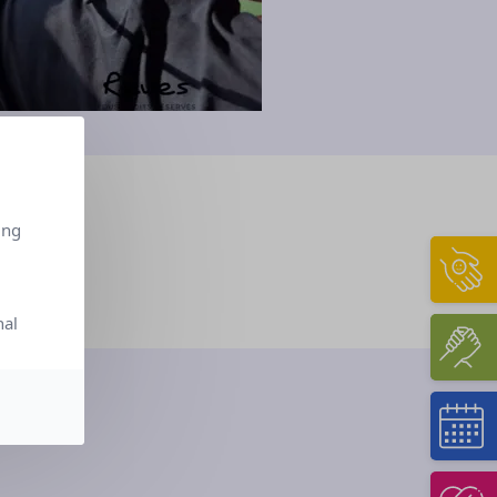
ing
nal