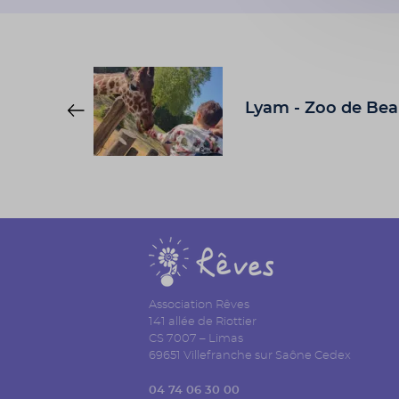
Lyam - Zoo de Bea
Association Rêves
141 allée de Riottier
CS 7007 – Limas
69651 Villefranche sur Saône Cedex
04 74 06 30 00