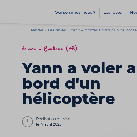
Qui sommes-nous ?
Les rêves
Nou
Rêves
»
Les rêves
» Yann – monter a bord d’un hélicoptèr
6 ans - Yvelines (78)
Yann a voler a
bord d'un
hélicoptère
Réalisation du rêve :
le 17 avril 2025