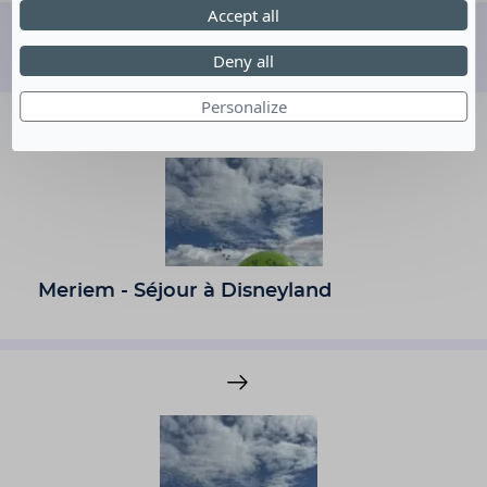
Accept all
Découvrez d'autres rêves
Deny all
Personalize
Meriem - Séjour à Disneyland