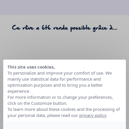
Ce rêve a été rendu possible grâce à...
This site uses cookies,
To personalize and improve your comfort of use. We
mainly use statistical data for performance and
optimization purposes and to bring you a better
experience.
DISNEYLAND
PARIS
For more information or to change your preferences,
click on the Customize button.
To learn more about these cookies and the processing of
your personal data, please read our
privacy policy
.