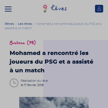
Se
connect
Association
Rêves
Rêves
»
Les rêves
» Mohamed a rencontré les joueurs du PSG et a
assisté à un match
Yvelines (78)
Mohamed a rencontré les
joueurs du PSG et a assisté
à un match
Réalisation du rêve :
le 17 février 2018