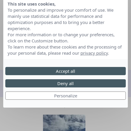
photos. Une petite surprise attend les trois rêveurs :
This site uses cookies,
rencontre en salon privé avec Kylian Mbappé. C’est le
To personalize and improve your comfort of use. We
point culminant du rêve pour les garçons, un moment
mainly use statistical data for performance and
privilégié avec leur idole qui se prête avec gentillesse
optimization purposes and to bring you a better
aux photos, dédicaces. De plus, le joueur leur offre un
experience.
sac avec des cadeaux, dont un maillot de foot !
For more information or to change your preferences,
click on the Customize button.
La journée se termine avec une belle victoire du PSG
To learn more about these cookies and the processing of
lors d’un beau match !
your personal data, please read our
privacy policy
.
Accept all
Deny all
Découvrez d'autres rêves
Personalize