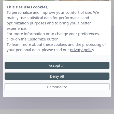
This site uses cookies,
To personalize and improve your comfort of use. We
mainly use statistical data for performance and
optimization purposes and to bring you a better
experience.
For more information or to change your preferences,
Ce rêve a été parrainé par…
click on the Customize button.
To learn more about these cookies and the processing of
your personal data, please read our
privacy policy
.
Accept all
Deny all
Personalize
LA FREETERIE