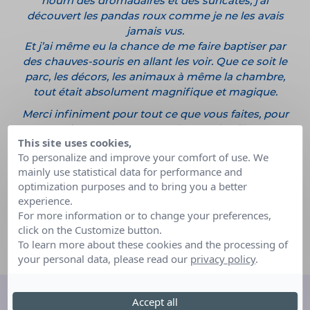
nourri des dromadaires et des suricates, j’ai
découvert les pandas roux comme je ne les avais
jamais vus.
Et j’ai même eu la chance de me faire baptiser par
des chauves-souris en allant les voir. Que ce soit le
parc, les décors, les animaux à même la chambre,
tout était absolument magnifique et magique.
Merci infiniment pour tout ce que vous faites, pour
moi comme pour tant d’autres familles.
This site uses cookies,
Les associations comme la vôtre méritent tellement
To personalize and improve your comfort of use. We
de reconnaissance.
mainly use statistical data for performance and
optimization purposes and to bring you a better
Mille mercis encore.
experience.
For more information or to change your preferences,
Léa
click on the Customize button.
To learn more about these cookies and the processing of
your personal data, please read our
privacy policy
.
Accept all
Découvrez d'autres rêves