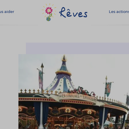
s aider
Les action
Association
Rêves