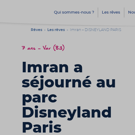
Qui sommes-nous ?
Les rêves
Nou
Rêves
»
Les rêves
» Imran – DISNEYLAND PARIS
7 ans - Var (83)
Imran a
séjourné au
parc
Disneyland
Paris