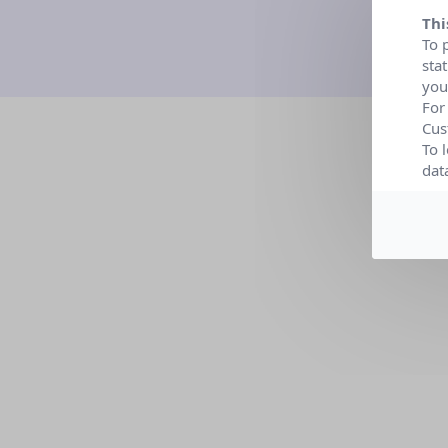
Thi
To 
sta
you
For
Cus
To 
dat