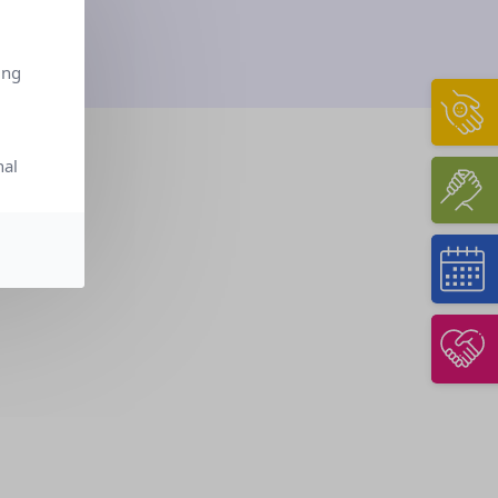
ing
nal