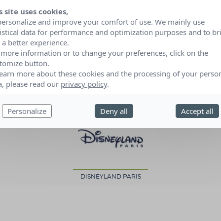
s site uses cookies,
FONDATION PROSOL
personalize and improve your comfort of use. We mainly use
tistical data for performance and optimization purposes and to br
 a better experience.
 more information or to change your preferences, click on the
tomize button.
Ce rêve a été rendu possible grâce à...
learn more about these cookies and the processing of your perso
a, please read our
privacy policy
.
Personalize
Deny all
Accept all
DISNEYLAND PARIS