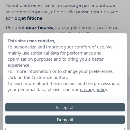
Avant d’entrer en salle, un passage par la boutique
souvenirs s’imposait, afin qu’elle puisse repartir avec
son
objet fétiche
.
Pendant
deux heures
, Iluna a pleinement profité du
concert, observant son idole de près, d’autant plus que
This site uses cookies,
nous étions
très bien placés
.
To personalize and improve your comfort of use. We
Enfin, retour à l’hôtel pour une
dernière nuit
avant de
mainly use statistical data for performance and
reprendre la route vers sa région.
optimization purposes and to bring you a better
experience.
For more information or to change your preferences,
click on the Customize button.
To learn more about these cookies and the processing of
your personal data, please read our
privacy policy
.
Découvrez d'autres rêves
Accept all
Deny all