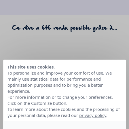
Ce rêve a été rendu possible grâce à...
This site uses cookies,
To personalize and improve your comfort of use. We
mainly use statistical data for performance and
optimization purposes and to bring you a better
experience.
DISNEYLAND
PARIS
For more information or to change your preferences,
click on the Customize button.
To learn more about these cookies and the processing of
your personal data, please read our
privacy policy
.