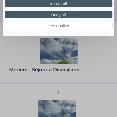
Accept all
Découvrez d'autres rêves
Deny all
Personalize
Meriem - Séjour à Disneyland