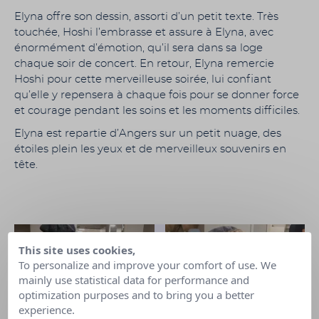
Elyna offre son dessin, assorti d’un petit texte. Très
touchée, Hoshi l’embrasse et assure à Elyna, avec
énormément d’émotion, qu’il sera dans sa loge
chaque soir de concert. En retour, Elyna remercie
Hoshi pour cette merveilleuse soirée, lui confiant
qu’elle y repensera à chaque fois pour se donner force
et courage pendant les soins et les moments difficiles.
Elyna est repartie d’Angers sur un petit nuage, des
étoiles plein les yeux et de merveilleux souvenirs en
tête.
This site uses cookies,
To personalize and improve your comfort of use. We
mainly use statistical data for performance and
optimization purposes and to bring you a better
experience.