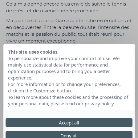
Cela m’a donné encore plus envie de suivre le tennis
de près… et de revenir l’année prochaine.
Ma journée à Roland-Garros a été riche en émotions et
en découvertes. Entre la beauté du site, l’intensité des
matchs et la passion du public, tout était réuni pour
vivre un moment exceptionnel.
This site uses cookies,
Il est tard, il est temps de rentrer… avec des images
To personalize and improve your comfort of use. We
plein la tête et de magnifiques souvenirs. Une
mainly use statistical data for performance and
véritable bulle de bonheur — sans doute l’une des plus
optimization purposes and to bring you a better
belles journées de ma vie.
experience.
Elliot
For more information or to change your preferences,
click on the Customize button.
To learn more about these cookies and the processing of
your personal data, please read our
privacy policy
.
Accept all
Deny all