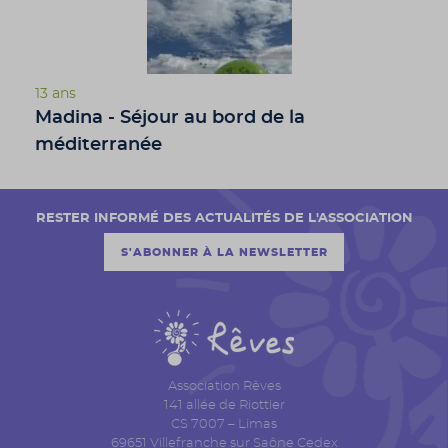
13 ans
Madina - Séjour au bord de la
méditerranée
RESTER INFORMÉ DES ACTUALITÉS DE L'ASSOCIATION
S'ABONNER À LA NEWSLETTER
Association Rêves
141 allée de Riottier
CS 7007 – Limas
69651 Villefranche sur Saône Cedex