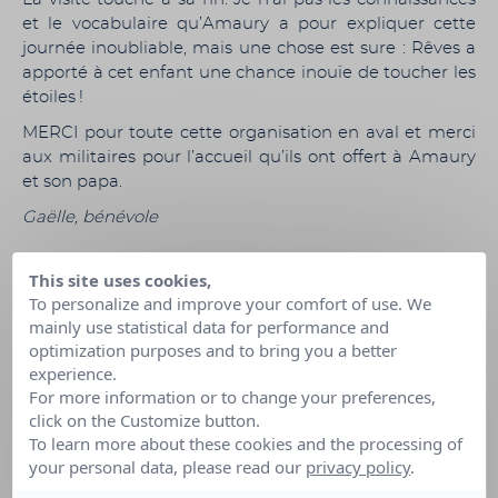
et le vocabulaire qu’Amaury a pour expliquer cette
journée inoubliable, mais une chose est sure : Rêves a
apporté à cet enfant une chance inouïe de toucher les
étoiles !
MERCI pour toute cette organisation en aval et merci
aux militaires pour l’accueil qu’ils ont offert à Amaury
et son papa.
Gaëlle, bénévole
This site uses cookies,
To personalize and improve your comfort of use. We
mainly use statistical data for performance and
optimization purposes and to bring you a better
experience.
For more information or to change your preferences,
click on the Customize button.
To learn more about these cookies and the processing of
your personal data, please read our
privacy policy
.