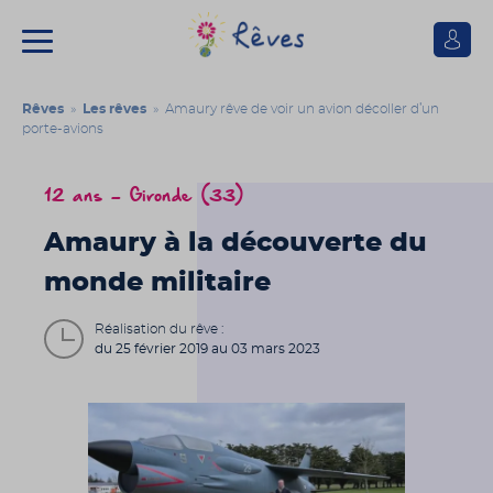
Se
connect
Association
Rêves
Rêves
»
Les rêves
» Amaury rêve de voir un avion décoller d’un
porte-avions
12 ans - Gironde (33)
Amaury à la découverte du
monde militaire
Réalisation du rêve :
du 25 février 2019 au 03 mars 2023