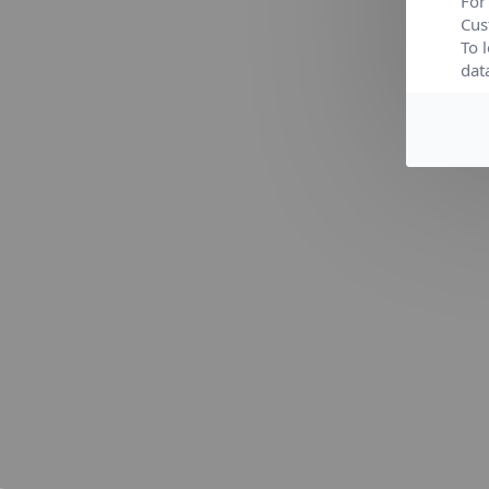
For
Cus
To 
dat