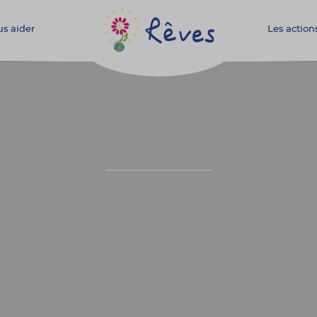
s aider
Les action
Association
Rêves