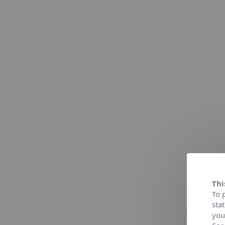
Thi
To 
sta
you