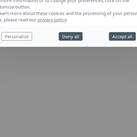
 more information or to change your preferences, click on the
tomize button.
learn more about these cookies and the processing of your perso
a, please read our
privacy policy
.
Personalize
Deny all
Accept all