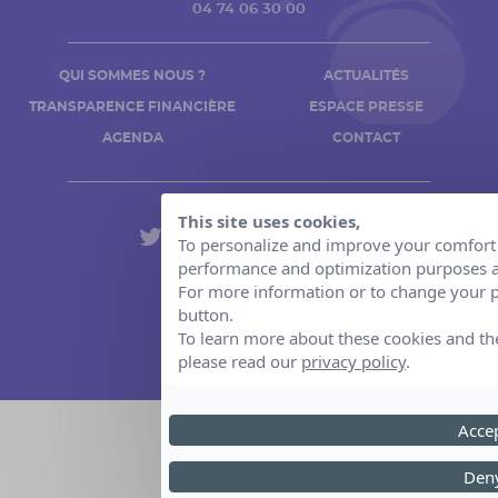
04 74 06 30 00
QUI SOMMES NOUS ?
ACTUALITÉS
TRANSPARENCE FINANCIÈRE
ESPACE PRESSE
AGENDA
CONTACT
This site uses cookies,
To personalize and improve your comfort o
performance and optimization purposes an
Mentions légales
For more information or to change your p
button.
Politique de confidentialité
To learn more about these cookies and th
Création par Novius
please read our
privacy policy
.
© 2026 Association Rêves
Accep
Deny