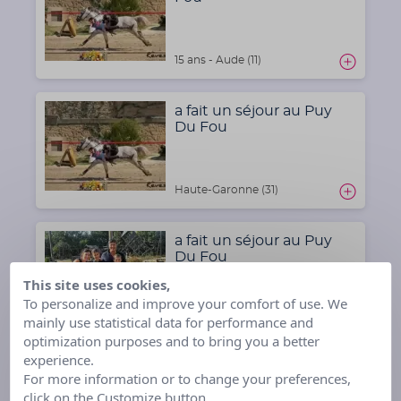
15 ans - Aude (11)
a fait un séjour au Puy
Du Fou
Haute-Garonne (31)
a fait un séjour au Puy
Du Fou
This site uses cookies,
To personalize and improve your comfort of use. We
mainly use statistical data for performance and
13 ans - Yvelines (78)
optimization purposes and to bring you a better
experience.
a fait un séjour au Puy du
For more information or to change your preferences,
Fou
click on the Customize button.