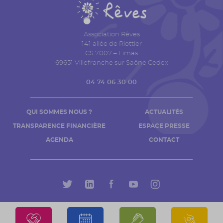
Association Rêves
141 allée de Riottier
CS 7007 – Limas
69651 Villefranche sur Saône Cedex
04 74 06 30 00
QUI SOMMES NOUS ?
ACTUALITÉS
TRANSPARENCE FINANCIÈRE
ESPACE PRESSE
AGENDA
CONTACT
Mentions légales
Politique de confidentialité