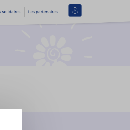
Se
s solidaires
Les partenaires
connecter
s