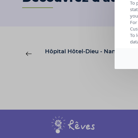
To 
sta
you
For
Cus
To 
dat
Hôpital Hôtel-Dieu - Nantes