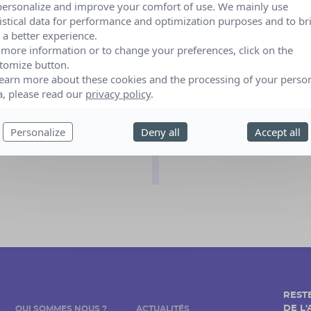
personalize and improve your comfort of use. We mainly use
tistical data for performance and optimization purposes and to br
 a better experience.
 more information or to change your preferences, click on the
tomize button.
learn more about these cookies and the processing of your perso
a, please read our
privacy policy
.
Hôpital Jean Minjoz
Personalize
Deny all
Accept all
REST
DE L
QUI SOMMES NOUS ?
ACTUALITÉS