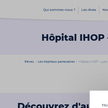
Qui sommes-nous ?
Les rêves
Nou
Hôpital IHOP 
Rêves
»
Les hôpitaux partenaires
» Hôpital IHOP – Lyon
Découvrez d'autre
Thi