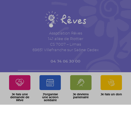
Association Rêves
141 allée de Riottier
CS 7007 – Limas
69651 Villefranche sur Saône Cedex
04 74 06 30 00
QUI SOMMES NOUS ?
ACTUALITÉS
TRANSPARENCE FINANCIÈRE
ESPACE PRESSE
Je fais une
J'organise
Je deviens
Je fais un don
AGENDA
CONTACT
demande de
une action
partenaire
Rêve
solidaire