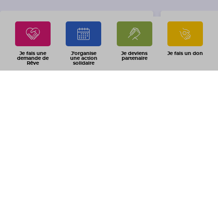
Je fais une
J'organise
Je deviens
Je fais un don
demande de
une action
partenaire
Rêve
solidaire