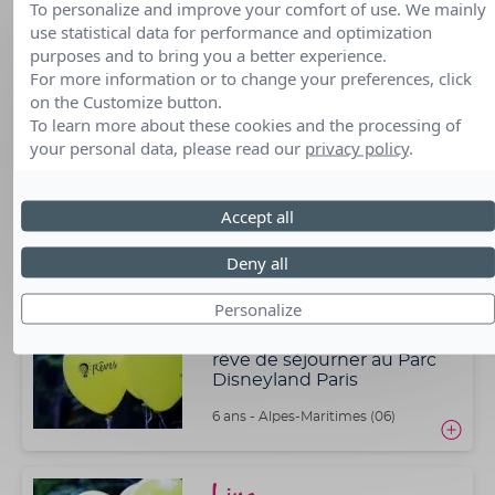
Emma
To personalize and improve your comfort of use. We mainly
use statistical data for performance and optimization
rêve d'assister à la Fashion
purposes and to bring you a better experience.
Week
For more information or to change your preferences, click
18 ans - Haute-Garonne (31)
on the Customize button.
To learn more about these cookies and the processing of
your personal data, please read our
privacy policy
.
Noé
rêve d'aller à la neige en
Accept all
famille
6 ans - Loire-Atlantique (44)
Deny all
Personalize
Nolan
rêve de séjourner au Parc
Disneyland Paris
6 ans - Alpes-Maritimes (06)
Liya