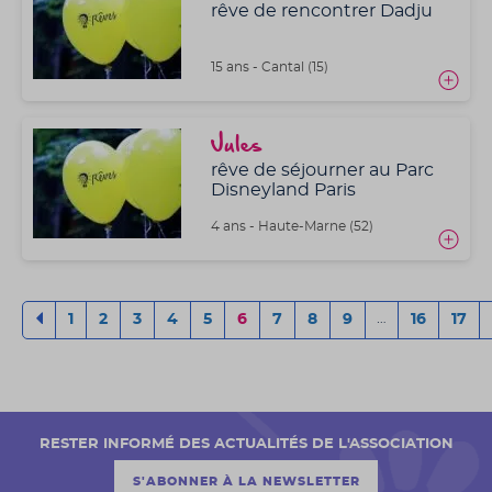
rêve de rencontrer Dadju
15 ans - Cantal (15)
Jules
rêve de séjourner au Parc
Disneyland Paris
4 ans - Haute-Marne (52)
…
1
2
3
4
5
6
7
8
9
16
17
RESTER INFORMÉ DES ACTUALITÉS DE L'ASSOCIATION
S'ABONNER À LA NEWSLETTER