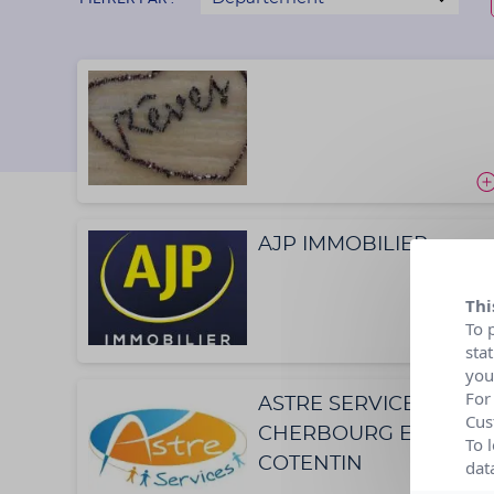
AJP IMMOBILIER
Thi
To 
sta
you
For
ASTRE SERVICES à
Cus
CHERBOURG EN
To 
COTENTIN
dat