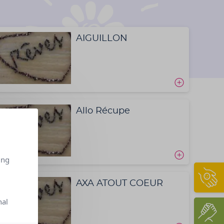
AIGUILLON
Allo Récupe
ing
AXA ATOUT COEUR
nal