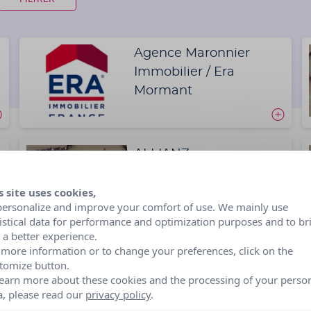
Agence Maronnier
Immobilier / Era
Mormant
ALLIANZ
s site uses cookies,
personalize and improve your comfort of use. We mainly use
tistical data for performance and optimization purposes and to br
 a better experience.
 more information or to change your preferences, click on the
AVERY FRANCE
tomize button.
learn more about these cookies and the processing of your perso
a, please read our
privacy policy
.