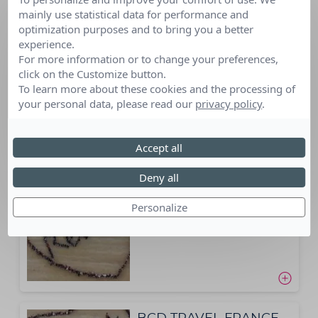
ASTRE SERVICES à
mainly use statistical data for performance and
optimization purposes and to bring you a better
CHERBOURG EN
experience.
COTENTIN
For more information or to change your preferences,
click on the Customize button.
To learn more about these cookies and the processing of
your personal data, please read our
privacy policy
.
AVERY FRANCE
Accept all
Deny all
Personalize
AXA ATOUT COEUR