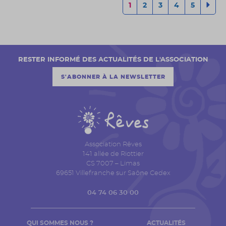
1
2
3
4
5
RESTER INFORMÉ DES ACTUALITÉS DE L'ASSOCIATION
S'ABONNER À LA NEWSLETTER
Association Rêves
141 allée de Riottier
CS 7007 – Limas
69651 Villefranche sur Saône Cedex
04 74 06 30 00
QUI SOMMES NOUS ?
ACTUALITÉS