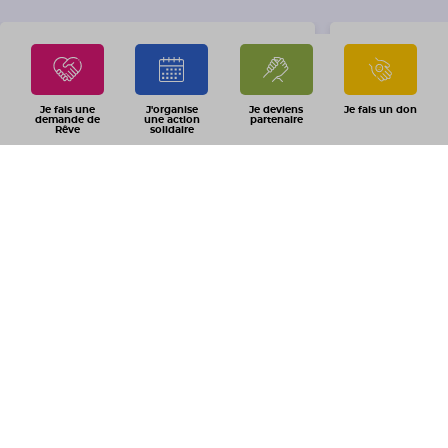
Je fais une
J'organise
Je deviens
Je fais un don
demande de
une action
partenaire
Rêve
solidaire