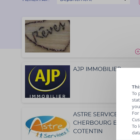
AJP IMMOBILIER
Thi
To 
sta
you
For
ASTRE SERVICES à
Cus
CHERBOURG EN
To 
COTENTIN
dat