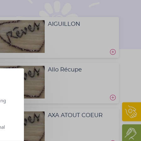
AIGUILLON
Allo Récupe
ing
AXA ATOUT COEUR
nal