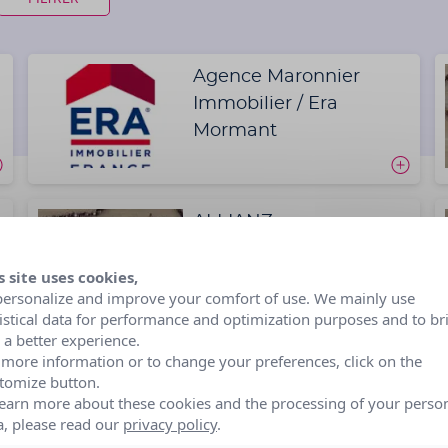
Agence Maronnier
Immobilier / Era
Mormant
ALLIANZ
s site uses cookies,
personalize and improve your comfort of use. We mainly use
tistical data for performance and optimization purposes and to br
 a better experience.
 more information or to change your preferences, click on the
AVERY FRANCE
tomize button.
learn more about these cookies and the processing of your perso
a, please read our
privacy policy
.