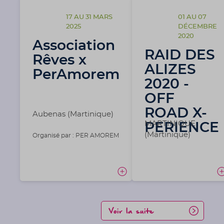
17 AU 31 MARS
01 AU 07
2025
DÉCEMBRE
2020
Association
RAID DES
Rêves x
ALIZES
PerAmorem
2020 -
OFF
ROAD X-
Aubenas (Martinique)
MARTINIQUE
PERIENCE
(Martinique)
Organisé par : PER AMOREM
Voir la suite