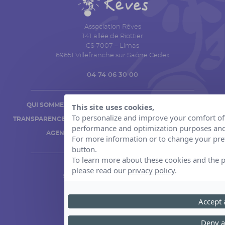
Association Rêves
141 allée de Riottier
CS 7007 – Limas
69651 Villefranche sur Saône Cedex
04 74 06 30 00
This site uses cookies,
QUI SOMMES NOUS ?
ACTUALITÉS
To personalize and improve your comfort of u
TRANSPARENCE FINANCIÈRE
ESPACE PRESSE
performance and optimization purposes and 
AGENDA
CONTACT
For more information or to change your pref
button.
To learn more about these cookies and the p
please read our
privacy policy
.
Accept a
Mentions légales
Politique de confidentialité
Deny a