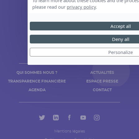
To learn more about these cookies and the proces
please read our
privacy policy
.
Association Rêves
Accept all
141 allée de Riottier
CS 7007 – Limas
Deny all
69651 Villefranche sur Saône Cedex
Personalize
04 74 06 30 00
QUI SOMMES NOUS ?
ACTUALITÉS
TRANSPARENCE FINANCIÈRE
ESPACE PRESSE
AGENDA
CONTACT
Mentions légales