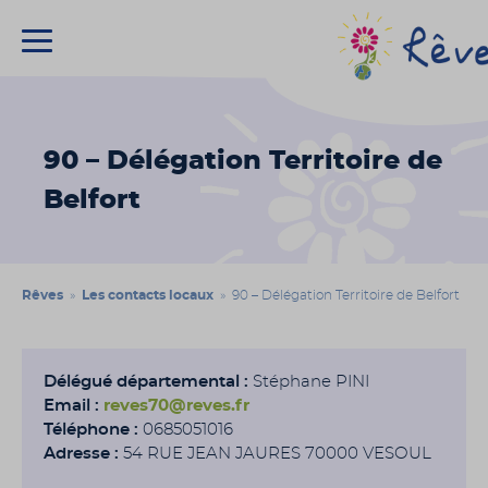
Association
Rêves
90 – Délégation Territoire de
Belfort
Rêves
»
Les contacts locaux
» 90 – Délégation Territoire de Belfort
Délégué départemental :
Stéphane PINI
Email :
reves70@reves.fr
Téléphone :
0685051016
Adresse :
54 RUE JEAN JAURES 70000 VESOUL