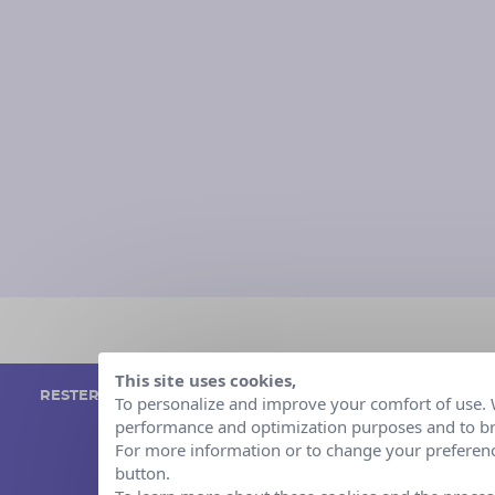
This site uses cookies,
RESTER INFORMÉ DES ACTUALITÉS DE L'ASSOCIATION
To personalize and improve your comfort of use. W
performance and optimization purposes and to bri
S'ABONNER À LA NEWSLETTER
For more information or to change your preferenc
button.