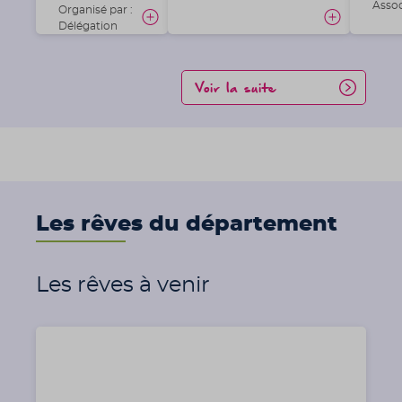
Assoc
Organisé par :
Délégation
Voir la suite
Les rêves du département
Les rêves à venir