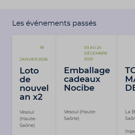
Les événements passés
18
03 AU 24
DÉCEMBRE
2025
JANVIER 2026
Emballage
T
Loto
cadeaux
M
de
Nocibe
D
nouvel
an x2
Vesoul (Haute-
La B
Vesoul
Saône)
Saô
(Haute-
Saône)
Organ