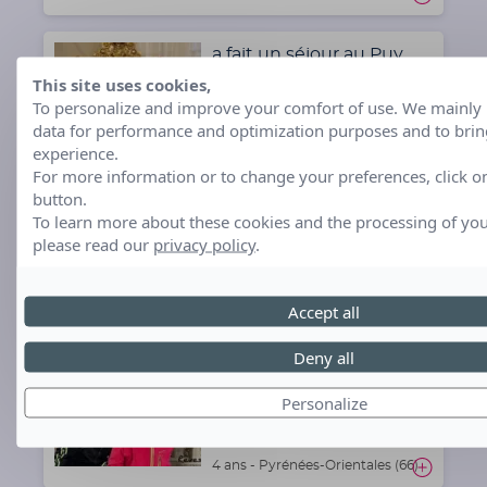
a fait un séjour au Puy
Du Fou
This site uses cookies,
To personalize and improve your comfort of use. We mainly u
data for performance and optimization purposes and to brin
experience.
17 ans - Pyrénées-Orientales (66)
For more information or to change your preferences, click o
button.
a rencontré Michou
To learn more about these cookies and the processing of you
please read our
privacy policy
.
10 ans - Pyrénées-Orientales (66)
Accept all
Deny all
a fait un séjour au zoo de
Beauval
Personalize
4 ans - Pyrénées-Orientales (66)