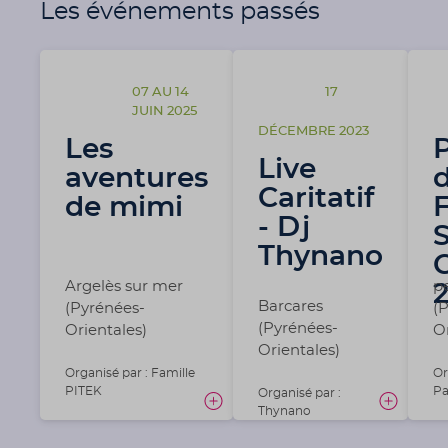
Les événements passés
07 AU 14
17
JUIN 2025
DÉCEMBRE 2023
Les
P
Live
aventures
Caritatif
de mimi
F
- Dj
S
Thynano
Argelès sur mer
p
Barcares
(Pyrénées-
(
(Pyrénées-
Orientales)
Or
Orientales)
Organisé par : Famille
Or
PITEK
Pa
Organisé par :
Thynano