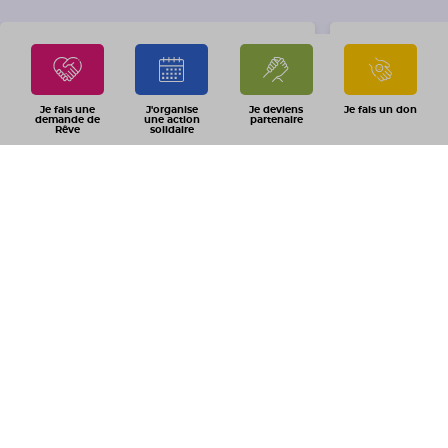
Je fais une
J'organise
Je deviens
Je fais un don
demande de
une action
partenaire
Rêve
solidaire