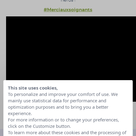
héros !
#Merciauxsoignants
This site uses cookies,
To personalize and improve your comfort of use. We
mainly use statistical data for performance and
optimization purposes and to bring you a better
experience.
For more information or to change your preferences,
click on the Customize button.
To learn more about these cookies and the processing of