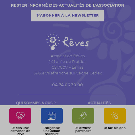
RESTER INFORMÉ DES ACTUALITÉS DE L'ASSOCIATION
S'ABONNER À LA NEWSLETTER
Association Rêves
141 allée de Riottier
CS 7007 – Limas
69651 Villefranche sur Saône Cedex
04 74 06 30 00
QUI SOMMES NOUS ?
ACTUALITÉS
TRANSPARENCE FINANCIÈRE
ESPACE PRESSE
AGENDA
CONTACT
Je fais une
J'organise
Je deviens
Je fais un don
demande de
une action
partenaire
Rêve
solidaire