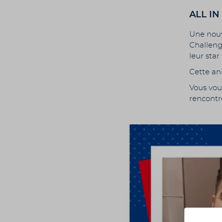
ALL IN
Une nouve
Challeng
leur sta
Cette ann
Vous vou
rencontre