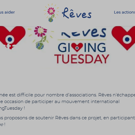
s aider
Les action
Association
Rêves
stars
née est difficile pour nombre d’associations. Rêves n’échappe
ne occasion de participer au mouvement international
ngTuesday !
s proposons de soutenir Rêves dans ce projet, en participan
ge
!