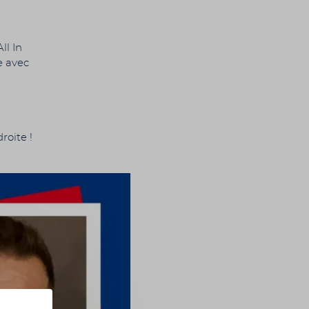
ll In
e avec
roite !