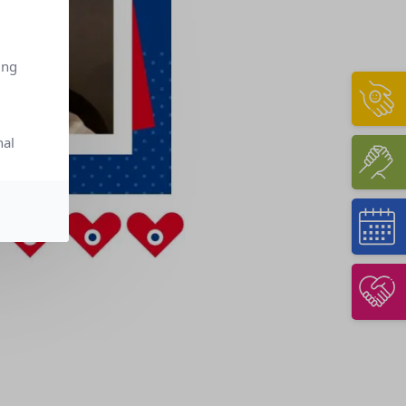
ing
nal