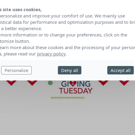
s site uses cookies,
personalize and improve your comfort of use. We mainly use
tistical data for performance and optimization purposes and to br
 a better experience.
 more information or to change your preferences, click on the
tomize button.
learn more about these cookies and the processing of your perso
a, please read our
privacy policy
.
Personalize
Deny all
Accept all