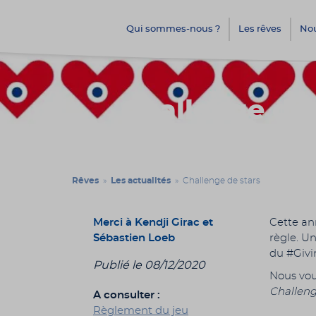
Qui sommes-nous ?
Les rêves
Nou
Challenge de 
Rêves
»
Les actualités
» Challenge de stars
Merci à Kendji Girac et
Cette an
Sébastien Loeb
règle. U
du #Givi
Publié le 08/12/2020
Nous vou
Challen
A consulter :
Règlement du jeu