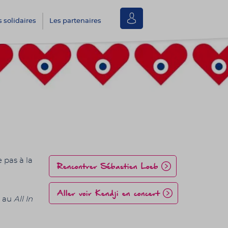
Se
s solidaires
Les partenaires
connecter
 pas à la
Rencontrer Sébastien Loeb
Aller voir Kendji en concert
t au
All In