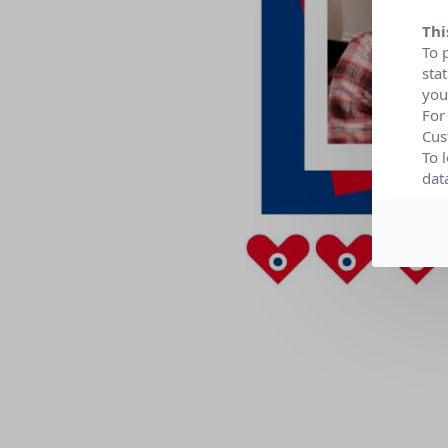
Thi
To 
sta
you
For
Cus
To 
dat