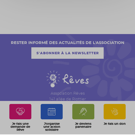
RESTER INFORMÉ DES ACTUALITÉS DE L'ASSOCIATION
S'ABONNER À LA NEWSLETTER
Association Rêves
141 allée de Riottier
CS 7007 – Limas
69651 Villefranche sur Saône Cedex
04 74 06 30 00
Je fais une
J'organise
Je deviens
Je fais un don
demande de
une action
partenaire
Rêve
solidaire