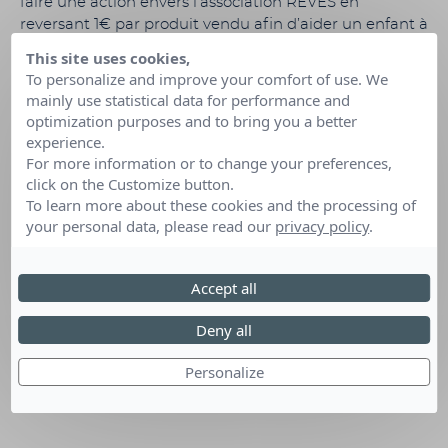
faire une action envers l’association REVES en
reversant 1€ par produit vendu afin d’aider un enfant à
réaliser son rêve le plus cher pour l’aider moralement
This site uses cookies,
face à la maladie
To personalize and improve your comfort of use. We
mainly use statistical data for performance and
optimization purposes and to bring you a better
experience.
Date :
21 Nov au 13 Déc 2017
For more information or to change your preferences,
Lieu :
1 Rue Paul Langevin ANGERS
click on the Customize button.
To learn more about these cookies and the processing of
your personal data, please read our
privacy policy
.
Accept all
Deny all
Personalize