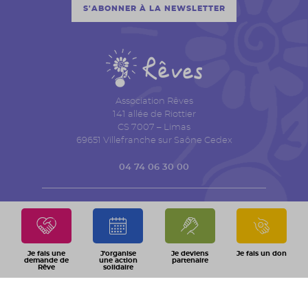
S'ABONNER À LA NEWSLETTER
Association Rêves
141 allée de Riottier
CS 7007 – Limas
69651 Villefranche sur Saône Cedex
04 74 06 30 00
QUI SOMMES NOUS ?
ACTUALITÉS
TRANSPARENCE FINANCIÈRE
ESPACE PRESSE
AGENDA
CONTACT
Je fais une
J'organise
Je deviens
Je fais un don
demande de
une action
partenaire
Rêve
solidaire