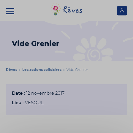
Se
connect
Association
Rêves
Vide Grenier
Rêves
»
Les actions solidaires
» Vide Grenier
Date :
12 novembre 2017
Lieu :
VESOUL