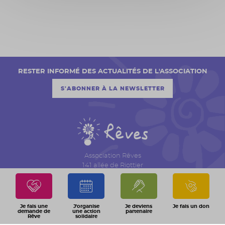
RESTER INFORMÉ DES ACTUALITÉS DE L'ASSOCIATION
S'ABONNER À LA NEWSLETTER
Association Rêves
141 allée de Riottier
CS 7007 – Limas
69651 Villefranche sur Saône Cedex
04 74 06 30 00
Je fais une
J'organise
Je deviens
Je fais un don
demande de
une action
partenaire
Rêve
solidaire