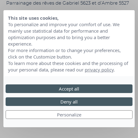
Parrainage des rêves de Gabriel 5623 et d’Ambre 5527
This site uses cookies,
To personalize and improve your comfort of use. We
Date :
01 Août 2018 au 01 Août 2019
mainly use statistical data for performance and
Lieu :
Rhône- Alpes
optimization purposes and to bring you a better
experience.
For more information or to change your preferences,
click on the Customize button.
To learn more about these cookies and the processing of
your personal data, please read our
privacy policy
.
Accept all
Deny all
Personalize