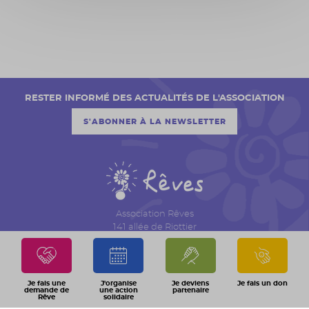
RESTER INFORMÉ DES ACTUALITÉS DE L'ASSOCIATION
S'ABONNER À LA NEWSLETTER
Association Rêves
141 allée de Riottier
CS 7007 – Limas
69651 Villefranche sur Saône Cedex
04 74 06 30 00
Je fais une
J'organise
Je deviens
Je fais un don
demande de
une action
partenaire
Rêve
solidaire