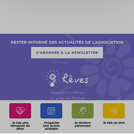
RESTER INFORMÉ DES ACTUALITÉS DE L'ASSOCIATION
S'ABONNER À LA NEWSLETTER
Association Rêves
141 allée de Riottier
CS 7007 – Limas
69651 Villefranche sur Saône Cedex
04 74 06 30 00
Je fais une
J'organise
Je deviens
Je fais un don
demande de
une action
partenaire
Rêve
solidaire