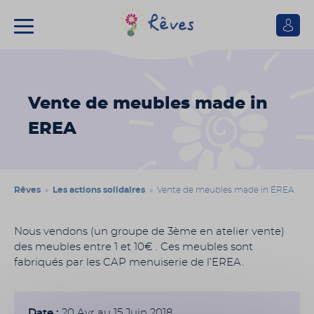
Se
connect
Association
Rêves
Vente de meubles made in
EREA
Rêves
»
Les actions solidaires
» Vente de meubles made in EREA
Nous vendons (un groupe de 3ème en atelier vente)
des meubles entre 1 et 10€ . Ces meubles sont
fabriqués par les CAP menuiserie de l’EREA.
Date :
20 Avr au 15 Juin 2018