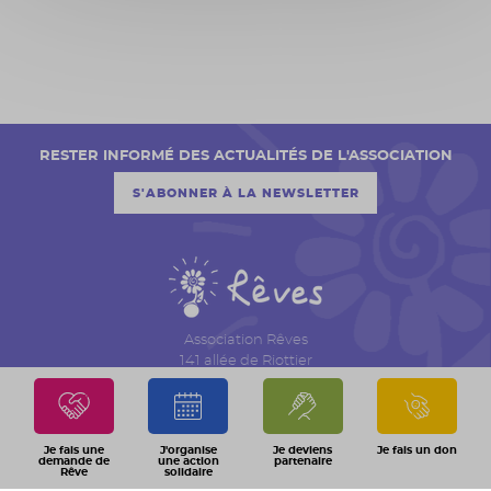
RESTER INFORMÉ DES ACTUALITÉS DE L'ASSOCIATION
S'ABONNER À LA NEWSLETTER
Association Rêves
141 allée de Riottier
CS 7007 – Limas
69651 Villefranche sur Saône Cedex
04 74 06 30 00
Je fais une
J'organise
Je deviens
Je fais un don
demande de
une action
partenaire
Rêve
solidaire