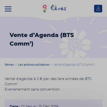
Se
connect
Association
Rêves
Vente d’Agenda (BTS
Comm’)
Rêves
»
Les actions solidaires
» Vente d’Agenda (BTS Comm’)
Vente d’agenda à 2 € par des 1ere années de BTS
Comm’
Evenenement sans convention
Date :
01 Sep au 31 Déc 2019