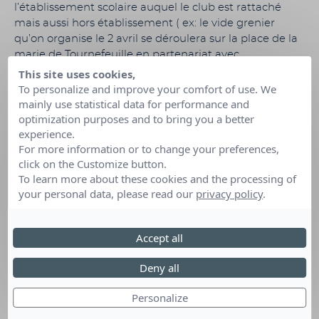
l’établissement scolaire auquel le club est rattaché
mais aussi hors établissement ( ex: le vide grenier
qu’on organise le 2 avril se déroulera sur la place de la
marie de Tournefeuille en partenariat avec
l’association zéro déchet ) et en faveur des rêves
This site uses cookies,
d’enfants afin donc de vous aider à les financer au
To personalize and improve your comfort of use. We
possible et apporter notre contribution dans la
mainly use statistical data for performance and
optimization purposes and to bring you a better
réalisation des rêves d’enfants malades
experience.
For more information or to change your preferences,
click on the Customize button.
Date :
02 Avr au 31 Mai 2023
To learn more about these cookies and the processing of
Lieu :
Tournefeuille (Haute-Garonne)
your personal data, please read our
privacy policy
.
Accept all
Deny all
Personalize