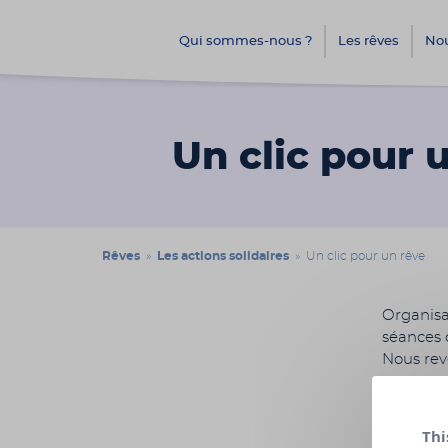
Qui sommes-nous ?
Les rêves
Nou
Un clic pour 
Rêves
»
Les actions solidaires
» Un clic pour un rêve
Organisa
séances 
Nous reve
Date :
Thi