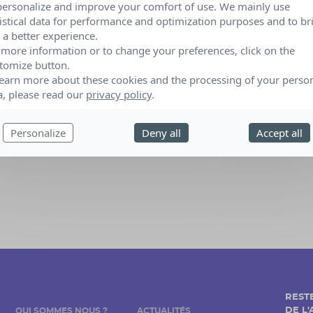
personalize and improve your comfort of use. We mainly use
Grans
tistical data for performance and optimization purposes and to br
 a better experience.
 more information or to change your preferences, click on the
tomize button.
learn more about these cookies and the processing of your perso
a, please read our
privacy policy
.
Personalize
Deny all
Accept all
REST
DE L
QUI SOMMES NOUS ?
ACTUALITÉS