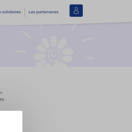
Se
s solidaires
Les partenaires
connecter
en
es.