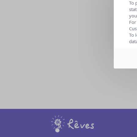
To 
Lieu :
sta
you
For
Cus
To 
dat