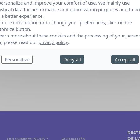
personalize and improve your comfort of use. We mainly use
tistical data for performance and optimization purposes and to br
 a better experience.
04 juin 2017
 more information or to change your preferences, click on the
Parc du Grand Blottereau Nantes (Loire-Atlantique)
tomize button.
learn more about these cookies and the processing of your perso
a, please read our
privacy policy
.
Personalize
Deny all
Accept all
REST
DE L
QUI SOMMES NOUS ?
ACTUALITÉS