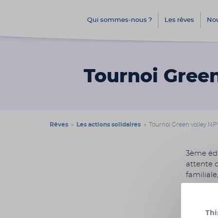
Qui sommes-nous ?
Les rêves
Nou
Tournoi Gree
Rêves
»
Les actions solidaires
» Tournoi Green volley N
3ème édi
attente 
familial
reversem
appel au
d’une t
Thi