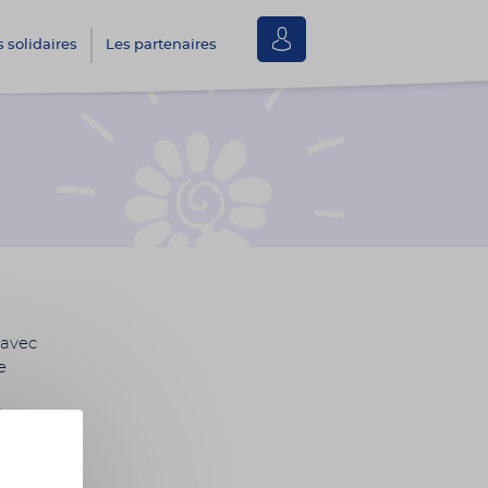
Se
s solidaires
Les partenaires
connecter
 avec
e
ion,
tion