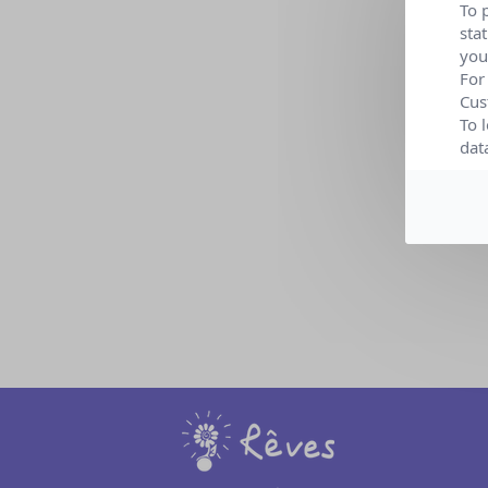
To 
sta
you
Date :
For
Lieu :
Cus
To 
dat