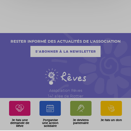
RESTER INFORMÉ DES ACTUALITÉS DE L'ASSOCIATION
S'ABONNER À LA NEWSLETTER
Association Rêves
141 allée de Riottier
CS 7007 – Limas
69651 Villefranche sur Saône Cedex
04 74 06 30 00
Je fais une
J'organise
Je deviens
Je fais un don
demande de
une action
partenaire
Rêve
solidaire