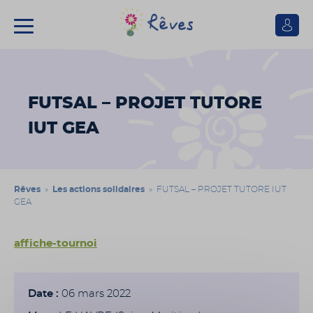
Se
connect
Association
Rêves
FUTSAL – PROJET TUTORE
IUT GEA
Rêves
»
Les actions solidaires
» FUTSAL – PROJET TUTORE IUT
GEA
affiche-tournoi
Date :
06 mars 2022