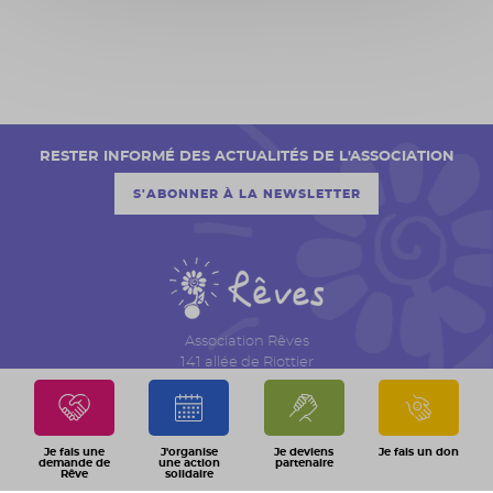
RESTER INFORMÉ DES ACTUALITÉS DE L'ASSOCIATION
S'ABONNER À LA NEWSLETTER
Association Rêves
141 allée de Riottier
CS 7007 – Limas
69651 Villefranche sur Saône Cedex
04 74 06 30 00
Je fais une
J'organise
Je deviens
Je fais un don
demande de
une action
partenaire
Rêve
solidaire