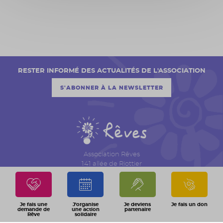
RESTER INFORMÉ DES ACTUALITÉS DE L'ASSOCIATION
S'ABONNER À LA NEWSLETTER
Association Rêves
141 allée de Riottier
CS 7007 – Limas
69651 Villefranche sur Saône Cedex
04 74 06 30 00
Je fais une
J'organise
Je deviens
Je fais un don
demande de
une action
partenaire
Rêve
solidaire