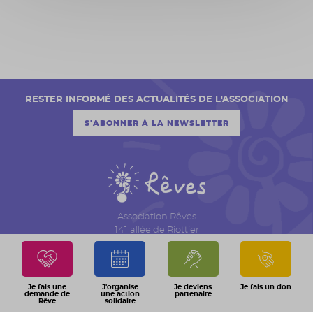
RESTER INFORMÉ DES ACTUALITÉS DE L'ASSOCIATION
S'ABONNER À LA NEWSLETTER
Association Rêves
141 allée de Riottier
CS 7007 – Limas
69651 Villefranche sur Saône Cedex
04 74 06 30 00
Je fais une
J'organise
Je deviens
Je fais un don
demande de
une action
partenaire
Rêve
solidaire