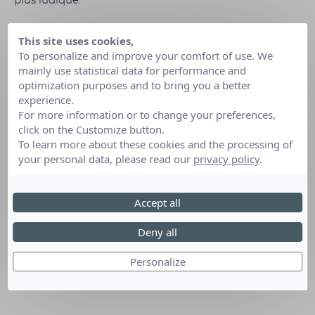
plus ludique.
This site uses cookies,
Date :
07 août 2026
To personalize and improve your comfort of use. We
mainly use statistical data for performance and
Lieu :
Port-Saint-Piere (Loire-Atlantique)
optimization purposes and to bring you a better
experience.
For more information or to change your preferences,
click on the Customize button.
To learn more about these cookies and the processing of
your personal data, please read our
privacy policy
.
Accept all
Deny all
Personalize