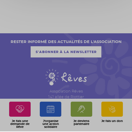
RESTER INFORMÉ DES ACTUALITÉS DE L'ASSOCIATION
S'ABONNER À LA NEWSLETTER
Association Rêves
141 allée de Riottier
CS 7007 – Limas
69651 Villefranche sur Saône Cedex
04 74 06 30 00
Je fais une
J'organise
Je deviens
Je fais un don
demande de
une action
partenaire
Rêve
solidaire