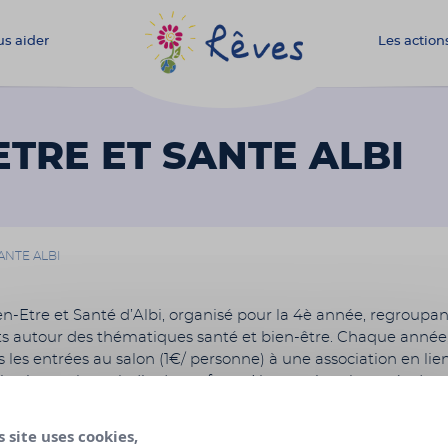
s aider
Les action
Association
Rêves
ETRE ET SANTE ALBI
ANTE ALBI
en-Etre et Santé d’Albi, organisé pour la 4è année, regroupa
s autour des thématiques santé et bien-être. Chaque année
 les entrées au salon (1€/ personne) à une association en lie
alisation ou la maladie des enfants. Nous serions honorés de p
r cette année notre salon en faveur de l’association REVES.
s site uses cookies,