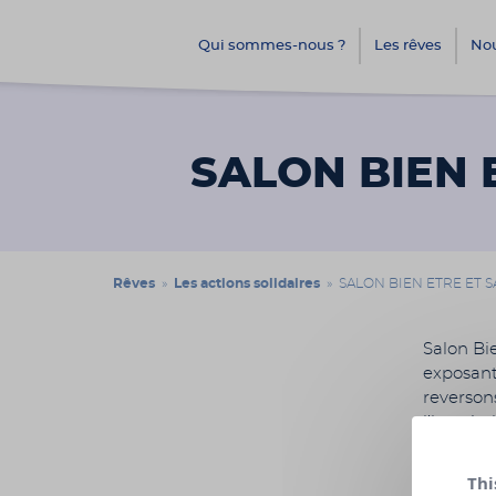
Qui sommes-nous ?
Les rêves
Nou
SALON BIEN 
Rêves
»
Les actions solidaires
» SALON BIEN ETRE ET S
Salon Bi
exposant
reversons
l’hospit
organise
Thi