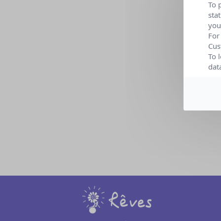
To 
Date :
sta
you
Lieu :
For
Cus
Organi
To 
dat