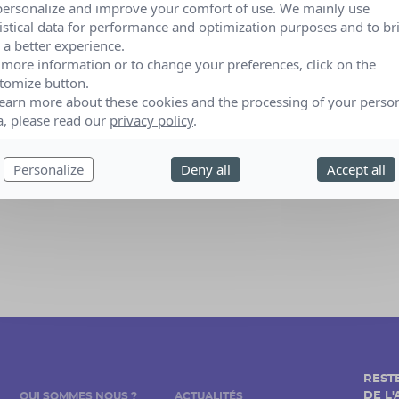
personalize and improve your comfort of use. We mainly use
tistical data for performance and optimization purposes and to br
12 au 13 octobre 2024
 a better experience.
ALBI (Tarn)
 more information or to change your preferences, click on the
tomize button.
sé par :
Ass Etre et Bien Etre
learn more about these cookies and the processing of your perso
a, please read our
privacy policy
.
Personalize
Deny all
Accept all
REST
DE L
QUI SOMMES NOUS ?
ACTUALITÉS