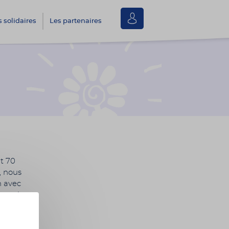
Se
s solidaires
Les partenaires
connecter
nt 70
, nous
n avec
ouvoir