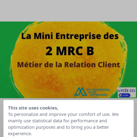
This site uses cookies,
To personalize and improve your comfort of use. We
mainly use statistical data for performance and
Date :
12 Avr au 01 Mai 2022
optimization purposes and to bring you a better
experience.
Lieu :
Nîmes (Gard)