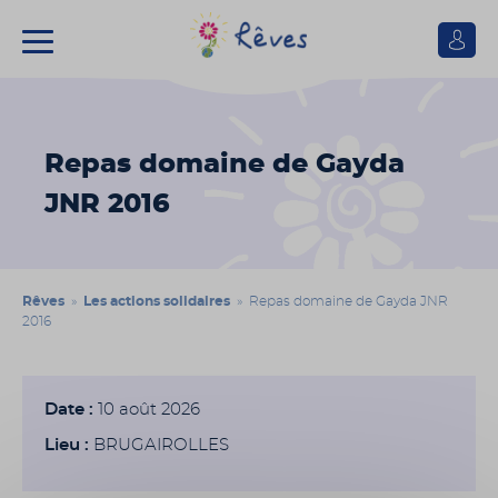
Se
connect
Association
Rêves
Repas domaine de Gayda
JNR 2016
Rêves
»
Les actions solidaires
» Repas domaine de Gayda JNR
2016
Date :
10 août 2026
Lieu :
BRUGAIROLLES