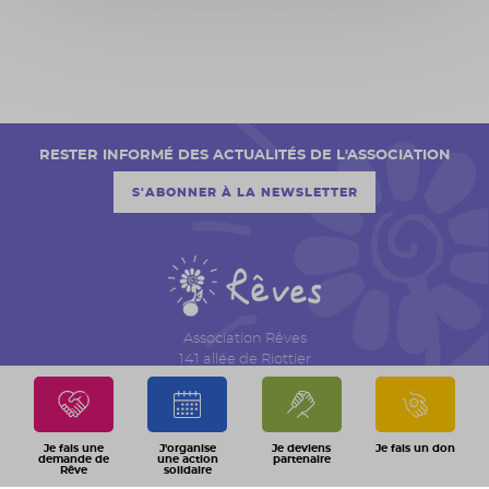
RESTER INFORMÉ DES ACTUALITÉS DE L'ASSOCIATION
S'ABONNER À LA NEWSLETTER
Association Rêves
141 allée de Riottier
CS 7007 – Limas
69651 Villefranche sur Saône Cedex
04 74 06 30 00
Je fais une
J'organise
Je deviens
Je fais un don
demande de
une action
partenaire
Rêve
solidaire